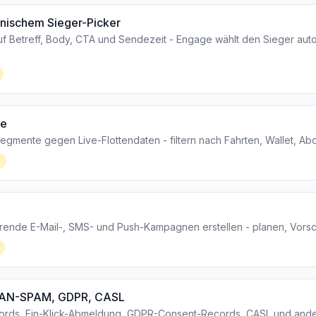
anischem Sieger-Picker
auf Betreff, Body, CTA und Sendezeit - Engage wählt den Sieger auto
te
gmente gegen Live-Flottendaten - filtern nach Fahrten, Wallet, Ab
rende E-Mail-, SMS- und Push-Kampagnen erstellen - planen, Vorsc
CAN-SPAM, GDPR, CASL
ds, Ein-Klick-Abmeldung, GDPR-Consent-Records, CASL und ander