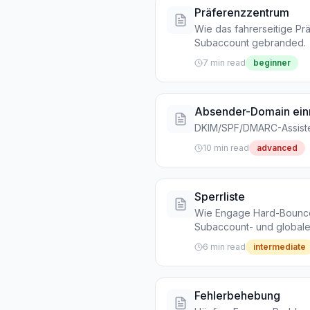
Präferenzzentrum
Wie das fahrerseitige Prä
Subaccount gebranded.
7 min read
beginner
Absender-Domain einr
DKIM/SPF/DMARC-Assisten
10 min read
advanced
Sperrliste
Wie Engage Hard-Bounce
Subaccount- und global
6 min read
intermediate
Fehlerbehebung