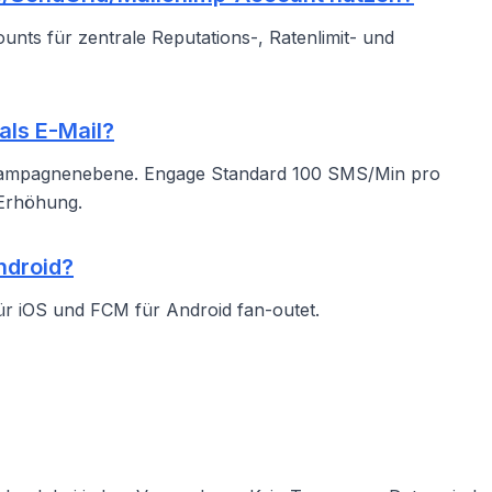
unts für zentrale Reputations-, Ratenlimit- und
ls E-Mail?
Kampagnenebene. Engage Standard 100 SMS/Min pro
 Erhöhung.
ndroid?
ür iOS und FCM für Android fan-outet.