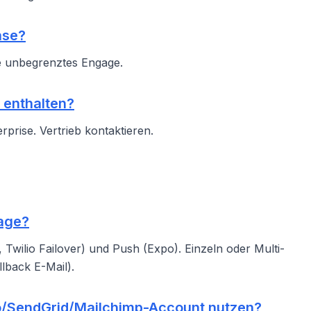
ase?
e unbegrenztes Engage.
 enthalten?
prise. Vertrieb kontaktieren.
gage?
Twilio Failover) und Push (Expo). Einzeln oder Multi-
lback E-Mail).
io/SendGrid/Mailchimp-Account nutzen?