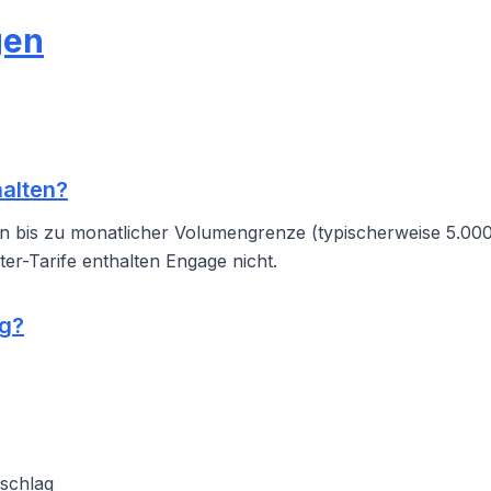
gen
halten?
fen bis zu monatlicher Volumengrenze (typischerweise 5.00
er-Tarife enthalten Engage nicht.
ng?
schlag