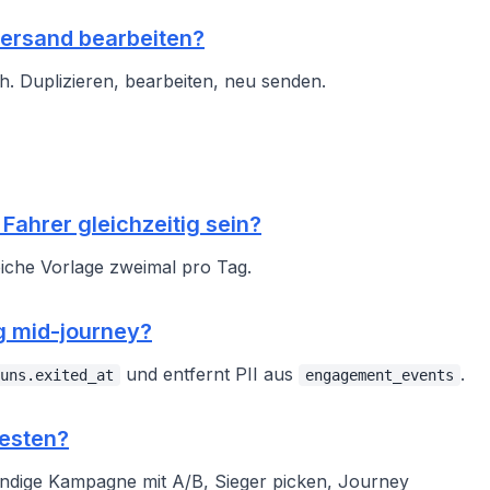
ersand bearbeiten?
h. Duplizieren, bearbeiten, neu senden.
 Fahrer gleichzeitig sein?
iche Vorlage zweimal pro Tag.
g mid-journey?
und entfernt PII aus
.
uns.exited_at
engagement_events
testen?
tändige Kampagne mit A/B, Sieger picken, Journey