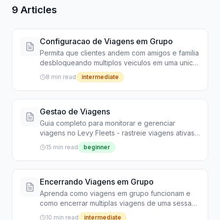
9 Articles
Configuracao de Viagens em Grupo
Permita que clientes andem com amigos e familia
desbloqueando multiplos veiculos em uma unica
sessao - compartilhe pacotes e simplifique
8 min read
intermediate
passeios em grupo
Gestao de Viagens
Guia completo para monitorar e gerenciar
viagens no Levy Fleets - rastreie viagens ativas,
veja historico, lide com problemas e entenda o
15 min read
beginner
ciclo de vida das viagens.
Encerrando Viagens em Grupo
Aprenda como viagens em grupo funcionam e
como encerrar multiplas viagens de uma sessao
de grupo simultaneamente
10 min read
intermediate