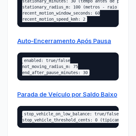
stationary_minutes: 30 (tempo antes de pausar)

stationary_radius_m: 100 (metros - raio para "n
recent_motion_window_seconds: 60

Auto-Encerramento Após Pausa
enabled: true/false

not_moving_radius_m: 75

Parada de Veículo por Saldo Baixo
stop_vehicle_on_low_balance: true/false
