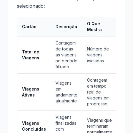
selecionado:
O Que
Cartão
Descrição
Mostra
Contagem
de todas
Número de
Total de
as viagens
viagens
Viagens
no período
iniciadas
filtrado
Contagem
Viagens
em tempo
Viagens
em
real de
Ativas
andamento
viagens em
atualmente
progresso
Viagens
Viagens que
Viagens
finalizadas
terminaram
Concluídas
com
normalmente