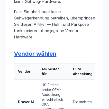
keine Gehweg-Hardware.
Falls Sie überhaupt keine
Gehwegerkennung betreiben, überspringen
Sie diesen Artikel — Helm und Parkpose
funktionieren ohne jegliche Vendor-
Hardware.
Vendor wählen
Am besten
OEM-
Unge
Vendor
für
Abdeckung
Kost
US-Flotten,
breite OEM-
Abdeckung
5–15
einschließlich
$/Ge
Drover AI
Die meisten
OKAI
+ ~3