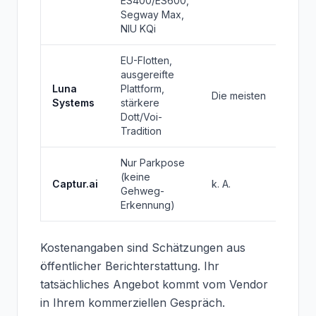
ES400/ES600,
einma
Segway Max,
NIU KQi
EU-Flotten,
ausgereifte
Vergl
Luna
Plattform,
Die meisten
regio
Systems
stärkere
Preis
Dott/Voi-
Tradition
Nur Parkpose
(keine
Pro-A
Captur.ai
k. A.
Gehweg-
Preis
Erkennung)
Kostenangaben sind Schätzungen aus
öffentlicher Berichterstattung. Ihr
tatsächliches Angebot kommt vom Vendor
in Ihrem kommerziellen Gespräch.