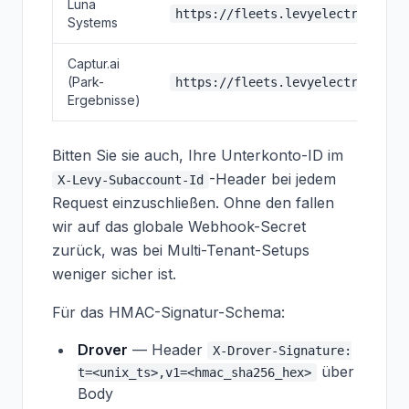
Luna
https://fleets.levyelectric.com/
Systems
Captur.ai
(Park-
https://fleets.levyelectric.com/
Ergebnisse)
Bitten Sie sie auch, Ihre Unterkonto-ID im
-Header bei jedem
X-Levy-Subaccount-Id
Request einzuschließen. Ohne den fallen
wir auf das globale Webhook-Secret
zurück, was bei Multi-Tenant-Setups
weniger sicher ist.
Für das HMAC-Signatur-Schema:
Drover
— Header
X-Drover-Signature:
über
t=<unix_ts>,v1=<hmac_sha256_hex>
Body