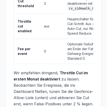
Cut
3
deaktivieren mit Grund
threshold
cv_sidewalk_repeated
Hauptschalter für den
Throttle
Cut-Schritt. Aus = kein
cut
aus
Auto-Cut, nur Warn +
enabled
Speed Reduce.
Optionale Gebühr in Cen
Fee per
am Ende der Fahrt pro
0
event
Gehweg-Ereignis.
Standard 0.
Wir empfehlen dringend,
Throttle Cut im
ersten Monat deaktiviert
zu lassen.
Beobachten Sie Ereignisse, die ins
Dashboard fließen, tunen Sie die Geofence-
Allow-Liste (unten) und aktivieren Sie Cut
erst, wenn False-Positives unter 2 % liegen.