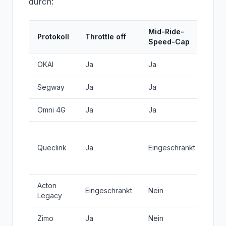
durch:
Mid-Ride-
Fäll
Protokoll
Throttle off
Speed-Cap
zu
OKAI
Ja
Ja
Voll
Segway
Ja
Ja
Voll
Omni 4G
Ja
Ja
Voll
War
(übe
Queclink
Ja
Eingeschränkt
Spe
Red
Acton
Eingeschränkt
Nein
Nur
Legacy
Zimo
Ja
Nein
War