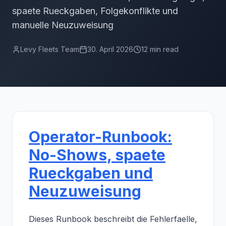
spaete Rueckgaben, Folgekonflikte und
manuelle Neuzuweisung
Levy Fleets Team
30. April 2026
12 min read
Operator-Runbook:
No-Shows, spaete
Rueckgaben und
Neuzuweisung
Dieses Runbook beschreibt die Fehlerfaelle,