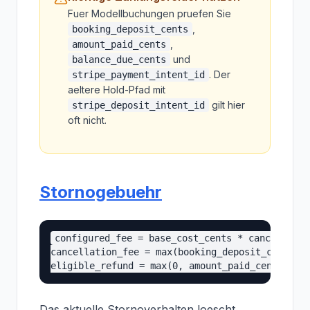
Fuer Modellbuchungen pruefen Sie
,
booking_deposit_cents
,
amount_paid_cents
und
balance_due_cents
. Der
stripe_payment_intent_id
aeltere Hold-Pfad mit
gilt hier
stripe_deposit_intent_id
oft nicht.
Stornogebuehr
configured_fee = base_cost_cents * cancellatio
cancellation_fee = max(booking_deposit_cents, c
Das aktuelle Stornoverhalten loescht