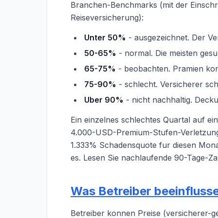
Branchen-Benchmarks (mit der Einschra
Reiseversicherung):
Unter 50%
- ausgezeichnet. Der Vers
50-65%
- normal. Die meisten gesu
65-75%
- beobachten. Pramien kon
75-90%
- schlecht. Versicherer sc
Uber 90%
- nicht nachhaltig. Dec
Ein einzelnes schlechtes Quartal auf e
4.000-USD-Premium-Stufen-Verletzung
1.333% Schadensquote fur diesen Monat
es. Lesen Sie nachlaufende 90-Tage-Zah
Was Betreiber beeinfluss
Betreiber konnen Preise (versicherer-ge