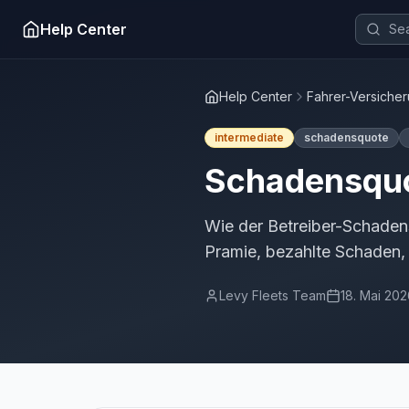
Help Center
Help Center
Fahrer-Versiche
intermediate
schadensquote
Schadensquo
Wie der Betreiber-Schadens
Pramie, bezahlte Schaden,
Levy Fleets Team
18. Mai 20