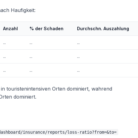
nach Haufigkeit:
Anzahl
% der Schaden
Durchschn. Auszahlung
...
...
...
...
...
...
...
...
...
hl in touristenintensiven Orten dominiert, wahrend
rten dominiert.
dashboard/insurance/reports/loss-ratio?from=&to=