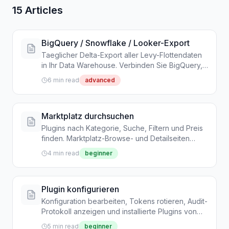
15 Articles
BigQuery / Snowflake / Looker-Export
Taeglicher Delta-Export aller Levy-Flottendaten
in Ihr Data Warehouse. Verbinden Sie BigQuery,
Snowflake, Redshift oder Looker fuer
6 min read
advanced
fortgeschrittene Analytik.
Marktplatz durchsuchen
Plugins nach Kategorie, Suche, Filtern und Preis
finden. Marktplatz-Browse- und Detailseiten
verstehen.
4 min read
beginner
Plugin konfigurieren
Konfiguration bearbeiten, Tokens rotieren, Audit-
Protokoll anzeigen und installierte Plugins von
Einstellungen -> Plugins verwalten.
5 min read
beginner