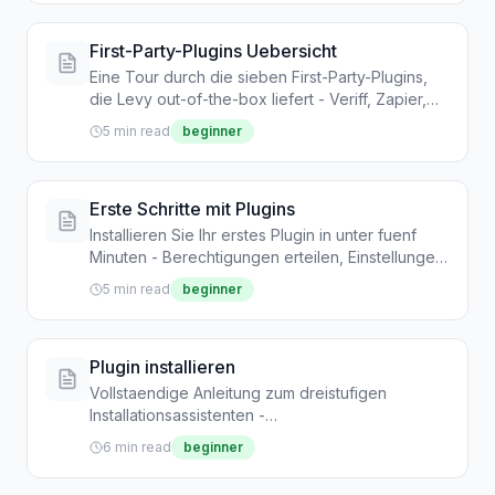
First-Party-Plugins Uebersicht
Eine Tour durch die sieben First-Party-Plugins,
die Levy out-of-the-box liefert - Veriff, Zapier,
Captur.ai, Cover Genius, SparkPark, BigQuery
5 min read
beginner
und Persona.
Erste Schritte mit Plugins
Installieren Sie Ihr erstes Plugin in unter fuenf
Minuten - Berechtigungen erteilen, Einstellungen
konfigurieren und ueberpruefen, ob die
5 min read
beginner
Integration Ereignisse liefert.
Plugin installieren
Vollstaendige Anleitung zum dreistufigen
Installationsassistenten -
Berechtigungseinwilligung, Konfiguration und
6 min read
beginner
Bestaetigung.