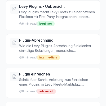
Levy Plugins - Uebersicht
Levy Plugins macht Levy Fleets zu einer offenen
Plattform mit First-Party-Integrationen, einem
oeffentlichen Marktplatz und einem
6 min read
beginner
Entwicklerprogramm fuer Drittanbieter-
Erweiterungen.
Plugin-Abrechnung
Wie die Levy-Plugins-Abrechnung funktioniert -
einmalige Belastungen, monatliche
Abonnements, nutzungsbasierte Preise, die 20-
6 min read
intermediate
%-Plattformgebuehr und Stripe Connect.
Plugin einreichen
Schritt-fuer-Schritt-Anleitung zum Einreichen
eines Plugins im Levy Fleets-Marktplatz.
Anbieterregistrierung, Manifest-Erstellung,
8 min read
advanced
Sandbox-Tests und Einreichung.