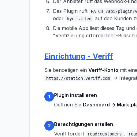
Der Anbieter ruft das Webhook-End
Das Plugin ruft
PATCH /api/plugin/
oder
auf den Kunden zu
kyc_failed
Die mobile App liest dieses Tag und
"Verifizierung erforderlich"-Bildschi
Einrichtung - Veriff
Sie benoetigen ein
Veriff-Konto
mit ein
-> Integrat
https://station.veriff.com
Plugin installieren
1
Oeffnen Sie
Dashboard -> Marktpl
Berechtigungen erteilen
2
Veriff fordert
,
read:customers
rea