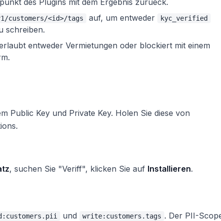
punkt des Plugins mit dem Ergebnis zurueck.
auf, um entweder
v1/customers/<id>/tags
kyc_verified
 schreiben.
 erlaubt entweder Vermietungen oder blockiert mit einem
rm.
em Public Key und Private Key. Holen Sie diese von
ions.
atz
, suchen Sie "Veriff", klicken Sie auf
Installieren
.
und
. Der PII-Scop
d:customers.pii
write:customers.tags