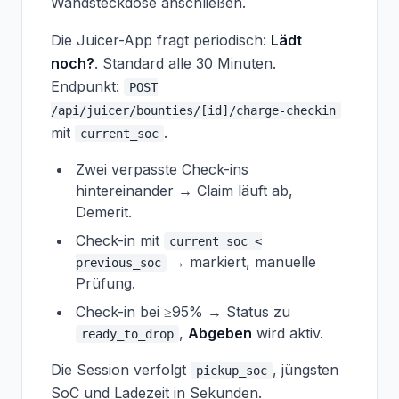
Wandsteckdose anschließen.
Die Juicer-App fragt periodisch:
Lädt
noch?
. Standard alle 30 Minuten.
Endpunkt:
POST
/api/juicer/bounties/[id]/charge-checkin
mit
.
current_soc
Zwei verpasste Check-ins
hintereinander → Claim läuft ab,
Demerit.
Check-in mit
current_soc <
→ markiert, manuelle
previous_soc
Prüfung.
Check-in bei ≥95% → Status zu
,
Abgeben
wird aktiv.
ready_to_drop
Die Session verfolgt
, jüngsten
pickup_soc
SoC und Ladezeit in Sekunden.