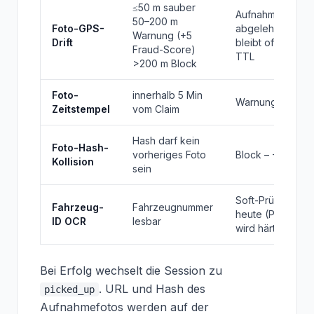
≤50 m sauber
Aufnahme
50–200 m
Foto-GPS-
abgelehnt, Claim
Warnung (+5
Drift
bleibt offen bis
Fraud-Score)
TTL
>200 m Block
Foto-
innerhalb 5 Min
Warnung, +3
Zeitstempel
vom Claim
Hash darf kein
Foto-Hash-
vorheriges Foto
Block – +20
Kollision
sein
Soft-Prüfung
Fahrzeug-
Fahrzeugnummer
heute (Phase 4
ID OCR
lesbar
wird härten)
Bei Erfolg wechselt die Session zu
. URL und Hash des
picked_up
Aufnahmefotos werden auf der