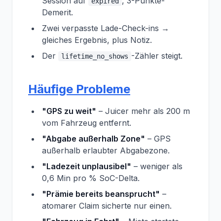
Session auf
, 3-Punkte-
expired
Demerit.
Zwei verpasste Lade-Check-ins →
gleiches Ergebnis, plus Notiz.
Der
-Zähler steigt.
lifetime_no_shows
Häufige Probleme
"GPS zu weit"
– Juicer mehr als 200 m
vom Fahrzeug entfernt.
"Abgabe außerhalb Zone"
– GPS
außerhalb erlaubter Abgabezone.
"Ladezeit unplausibel"
– weniger als
0,6 Min pro % SoC-Delta.
"Prämie bereits beansprucht"
–
atomarer Claim sicherte nur einen.