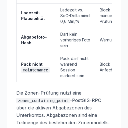
Ladezeit vs.
Block +
Ladezeit-
SoC-Delta mind.
manuelle
Plausibilität
0,6 Min/%
Prüfung
Darf kein
Abgabefoto-
vorheriges Foto
Warnung, +20
Hash
sein
Pack darf nicht
Pack nicht
während
Block +
Session
Anfechtung
maintenance
markiert sein
Die Zonen-Prüfung nutzt eine
-PostGIS-RPC
zones_containing_point
über die aktiven Abgabezonen des
Unterkontos. Abgabezonen sind eine
Teilmenge des bestehenden Zonenmodells.