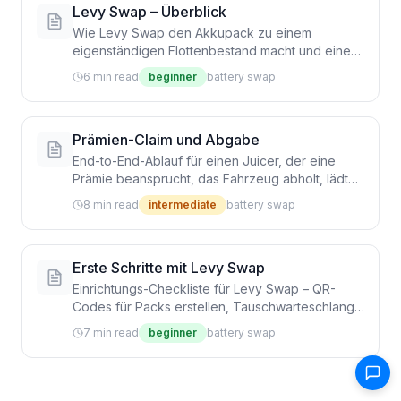
Levy Swap – Überblick
Wie Levy Swap den Akkupack zu einem
eigenständigen Flottenbestand macht und einen
optionalen Gig-Worker-Lademarktplatz darauf
6 min read
beginner
battery swap
aufbaut
Prämien-Claim und Abgabe
End-to-End-Ablauf für einen Juicer, der eine
Prämie beansprucht, das Fahrzeug abholt, lädt
und in Zone abstellt – inklusive Foto- und GPS-
8 min read
intermediate
battery swap
Validierung an beiden Enden
Erste Schritte mit Levy Swap
Einrichtungs-Checkliste für Levy Swap – QR-
Codes für Packs erstellen, Tauschwarteschlange
aktivieren und die erste Station einrichten
7 min read
beginner
battery swap