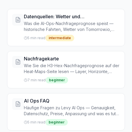
Datenquellen: Wetter und
Veranstaltungen
Was die AI-Ops-Nachfrageprognose speist —
historische Fahrten, Wetter von Tomorrow.io,
Veranstaltungen von PredictHQ und der
5 min read
intermediate
Feiertagskalender — und was passiert, wenn
eine Quelle ausfällt.
Nachfragekarte
Wie Sie die H3-Hex-Nachfrageprognose auf der
Heat-Maps-Seite lesen — Layer, Horizonte,
Zeitregler und Hex-Tooltips.
7 min read
beginner
AI Ops FAQ
Häufige Fragen zu Levy AI Ops — Genauigkeit,
Datenschutz, Preise, Anpassung und was es tut
und nicht tut.
5 min read
beginner