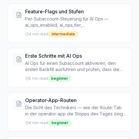
Feature-Flags und Stufen
Per-Subaccount-Steuerung für AI Ops —
ai_ops_enabled, ai_ops_tier,
tech_cost_per_mile_usd, rebalance_battery_floor
4 min read
intermediate
und was jede Stufe freischaltet.
Erste Schritte mit AI Ops
AI Ops für einen Subaccount aktivieren, den
ersten Backfill ausführen und prüfen, dass die
Prognoseoberfläche live ist.
5 min read
beginner
Operator-App-Routen
Die Sicht des Technikers — wie der Route-Tab
in der operator-app die Stopps des Tages zeigt,
Offline-Abschlüsse handhabt und das Abbrechen
6 min read
beginner
einer Route unterstützt.