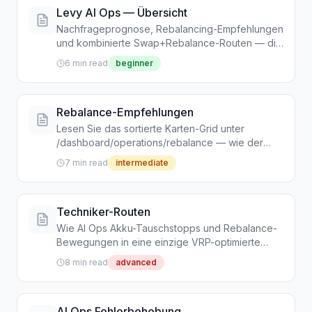
Levy AI Ops — Übersicht
Nachfrageprognose, Rebalancing-Empfehlungen
und kombinierte Swap+Rebalance-Routen — die
KI-Schicht auf Levy Fleets.
6 min read
beginner
Rebalance-Empfehlungen
Lesen Sie das sortierte Karten-Grid unter
/dashboard/operations/rebalance — wie der
Mehrertrag berechnet wird, wann Accept,
7 min read
intermediate
Snooze oder Dismiss zu wählen ist und wie
Bestätigungen das Modell füttern.
Techniker-Routen
Wie AI Ops Akku-Tauschstopps und Rebalance-
Bewegungen in eine einzige VRP-optimierte
Route pro Techniker zusammenpackt —
8 min read
advanced
inklusive Auto-Maintenance und Abandon-Flow.
AI Ops Fehlerbehebung