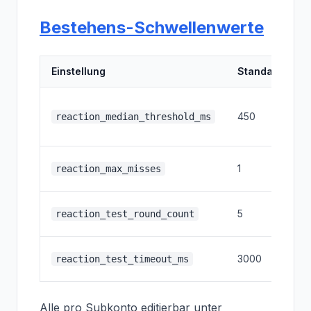
Bestehens-Schwellenwerte
Einstellung
Standard
M
450
M
reaction_median_threshold_ms
R
M
1
reaction_max_misses
M
A
5
reaction_test_round_count
P
3000
reaction_test_timeout_ms
T
Alle pro Subkonto editierbar unter