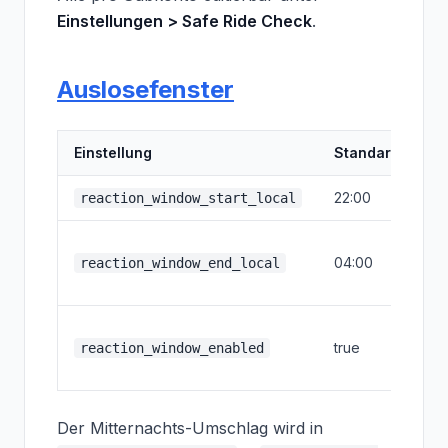
Einstellungen > Safe Ride Check
.
Auslosefenster
Einstellung
Standard
W
22:00
Fe
reaction_window_start_local
Fe
04:00
(u
reaction_window_end_local
Mi
Au
true
se
reaction_window_enabled
de
Der Mitternachts-Umschlag wird in