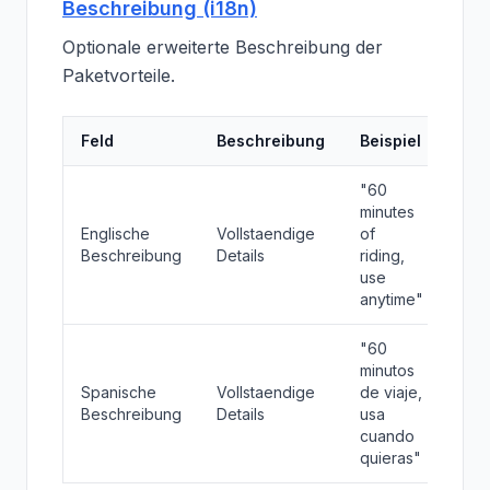
Beschreibung (i18n)
Optionale erweiterte Beschreibung der
Paketvorteile.
Feld
Beschreibung
Beispiel
"60
minutes
Englische
Vollstaendige
of
Beschreibung
Details
riding,
use
anytime"
"60
minutos
Spanische
Vollstaendige
de viaje,
Beschreibung
Details
usa
cuando
quieras"