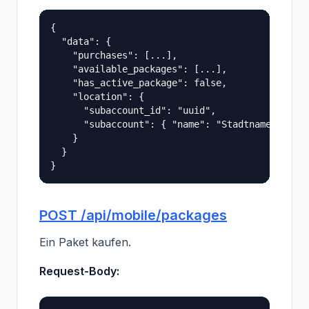
{

  "data": {

    "purchases": [...],

    "available_packages": [...],

    "has_active_package": false,

    "location": {

      "subaccount_id": "uuid",

      "subaccount": { "name": "Stadtname" }

    }

  }

POST /api/mobile/packages
Ein Paket kaufen.
Request-Body: