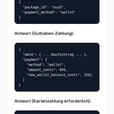
{

  "package_id": "uuid",

  "payment_method": "wallet"

Antwort (Guthaben-Zahlung):
{

  "data": { ... Kaufeintrag ... },

  "payment": {

    "method": "wallet",

    "amount_cents": 999,

    "new_wallet_balance_cents": 1501

  }

Antwort (Kartenzahlung erforderlich):