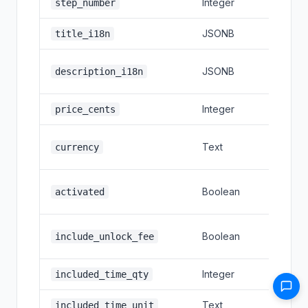
Integer
Anzeig
step_number
JSONB
Lokalisi
title_i18n
Lokalisi
JSONB
description_i18n
Beschr
Integer
Paketpr
price_cents
Waehr
Text
currency
(USD)
Zum Ka
Boolean
activated
verfue
Entspe
Boolean
include_unlock_fee
enthalt
Integer
Zeitme
included_time_qty
Text
minute
included_time_unit