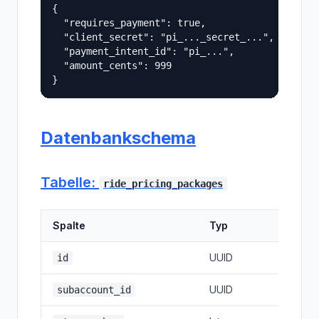
{

  "requires_payment": true,

  "client_secret": "pi_..._secret_...",

  "payment_intent_id": "pi_...",

  "amount_cents": 999

Datenbankschema
Tabelle:
ride_pricing_packages
Spalte
Typ
Beschr
UUID
Eindeu
id
UUID
Standor
subaccount_id