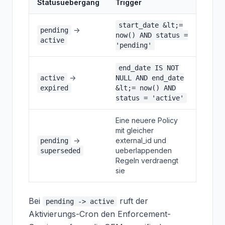
Statusuebergang
Trigger
start_date &lt;=
->
pending
now() AND status =
active
'pending'
end_date IS NOT
->
active
NULL AND end_date
expired
&lt;= now() AND
status = 'active'
Eine neuere Policy
mit gleicher
->
external_id und
pending
ueberlappenden
superseded
Regeln verdraengt
sie
Bei
ruft der
pending -> active
Aktivierungs-Cron den Enforcement-