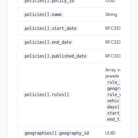
UUID
policies[].policy_id
String
policies[].name
RFC3339
policies[].start_date
RFC3339, nullab
policies[].end_date
RFC3339
policies[].published_date
Array von Regel
jeweils mit
,
rule_type
,
geographies
,
policies[].rules[]
rule_units
vehicle_type
,
days[]
,
start_time
end_time
UUID
geographies[].geography_id